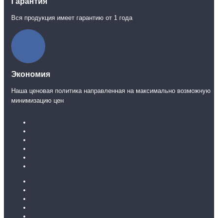
Гарантия
Вся продукция имеет гарантию от 1 года
Экономия
Наша ценовая политика направленная на максимально возможную
минимизацию цен
Каталог ламината
31 класс
32 класс
33 класс
Ламинат без фаски
Ламинат с фаской
Каталог линолеума
Бытовой
Бытовой усиленный
Полукоммерция
Коммерческий