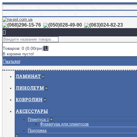
Доставка
Оплата
Контакты
Укладка
Отзывы
Как заказать
Карта с
Логин
Регистрация
История заказов
Закладки (
0
)
(068)296-15-76
(050)028-49-90
(063)024-82-23
Товаров: 0 (0.00грн)
В корзине пусто!
КАТАЛОГ
ЛАМИНАТ
+
ЛИНОЛЕУМ
+
КОВРОЛИН
+
АКСЕССУАРЫ
Плинтуса
+
Фурнитура для плинтусов
Подложка
+