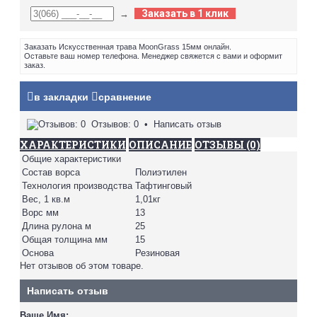
Заказать в 1 клик
→
Заказать Искусственная трава MoonGrass 15мм онлайн.
Оставьте ваш номер телефона. Менеджер свяжется с вами и оформит
заказ.
в закладки
сравнение
Отзывов: 0
•
Написать отзыв
ХАРАКТЕРИСТИКИ
ОПИСАНИЕ
ОТЗЫВЫ (0)
Общие характеристики
Состав ворса
Полиэтилен
Технология производства
Тафтинговый
Вес, 1 кв.м
1,01кг
Ворс мм
13
Длина рулона м
25
Общая толщина мм
15
Основа
Резиновая
Нет отзывов об этом товаре.
Написать отзыв
Ваше Имя: