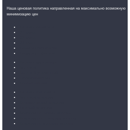
Наша ценовая политика направленная на максимально возможную
минимизацию цен
Каталог ламината
31 класс
32 класс
33 класс
Ламинат без фаски
Ламинат с фаской
Каталог линолеума
Бытовой
Бытовой усиленный
Полукоммерция
Коммерческий
Каталог ковролина
Бытовой ковролин
Коммерческий ковролин
Детский ковролин
Ковролин с низким ворсом
Ковролин со средним ворсом
Ковролин с высоким ворсом